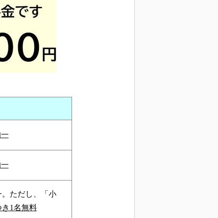
均一
均一
一。ただし、「小
つき
1
名無料