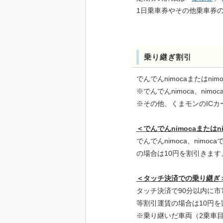
1日乗車券やその他乗車券
乗り継ぎ割引
でんでんnimocaまたは
※でんでんnimoca、nim
※その他、くまモンのIC
＜でんでんnimocaまたはn
でんでんnimoca、nim
の場合は10円を割引きま
＜タッチ決済での乗り継ぎ
タッチ決済で90分以内に
等割引運賃の場合は10円
※乗り継いだ車両（2乗車