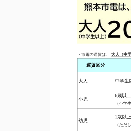
・市電の運賃は、
大人（中学
運賃区分
大人
中学生
6歳以
小児
（小学
1
歳以上
幼児
（ただ