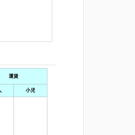
運賃
人
小児