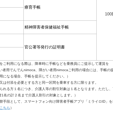
療育手帳
100
精神障害者保健福祉手帳
官公署等発行の証明書
をご利用になる際は、降車時に手帳などを乗務員にご提示して運賃を
用でんでんnimoca、障がい者用nimocaご利用の場合には、手帳の
用になる場合、手帳を提示してください。）
又は付添を必要とする方と同一区間を乗車する方に限ります。
られる方１名につき、介護人等の割引対象は１名となります。ただし、
者
1
名の計２名まで介護人割引の対象とします。）
替手段として、スマートフォン向け障害者手帳アプリ「ミライロID」
こちら
）