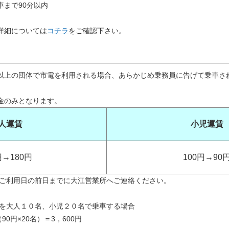
まで90分以内
詳細については
コチラ
をご確認下さい。
以上の団体で市電を利用される場合、あらかじめ乗務員に告げて乗車さ
金のみとなります。
人運賃
小児運賃
円→180円
100円→90
ご利用日の前日までに大江営業所へご連絡ください。
を大人１０名、小児２０名で乗車する場合
90円×20名）＝3，600円