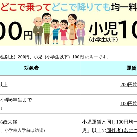
生以上）200円、小児（小学生以下）100円
の均一です。
対象者
運賃
以上
200
円
上小学6年生まで
100
円
生）
小児運賃と同じ
100
円均
6歳未満
し、小学校入学前は幼児）
児」以上の
同伴者
1
名に