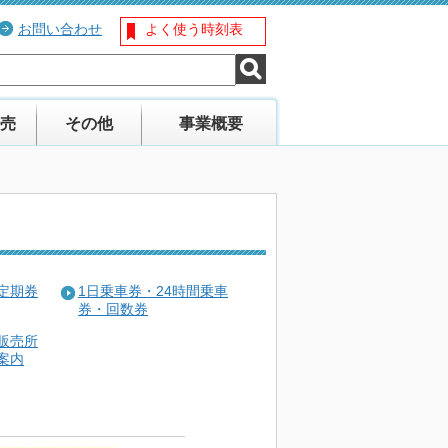
お問い合わせ
よく使う時刻表
売
その他
事業概要
定期券
1日乗車券・24時間乗車
券・回数券
販売所
案内