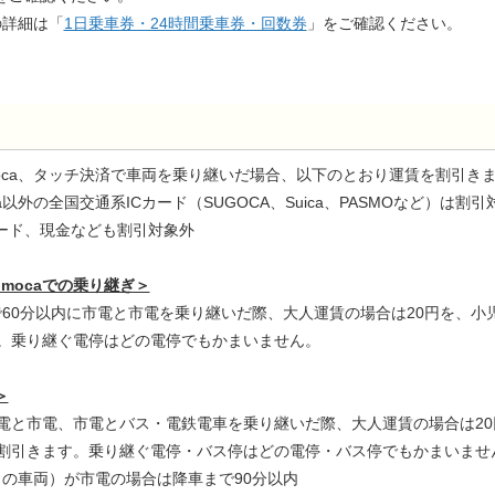
の詳細は「
1日乗車券・24時間乗車券・回数券
」をご確認ください。
nimoca、タッチ決済で車両を乗り継いだ場合、以下のとおり運賃を割引き
oca以外の全国交通系ICカード（SUGOCA、Suica、PASMOなど）は割
カード、現金なども割引対象外
imocaでの乗り継ぎ＞
ocaで60分以内に市電と市電を乗り継いだ際、大人運賃の場合は20円を、
す。乗り継ぐ電停はどの電停でもかまいません。
＞
市電と市電、市電とバス・電鉄電車を乗り継いだ際、大人運賃の場合は2
を割引きます。乗り継ぐ電停・バス停はどの電停・バス停でもかまいませ
目の車両）が市電の場合は降車まで90分以内