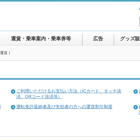
運賃・乗車案内・乗車券等
広告
グッズ販
運賃 ］
ご利用いただけるお支払い方法（ICカード、タッチ決
済、QRコード決済等）
利
運転免許返納者及び失効者の方への運賃割引制度