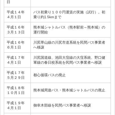
日
平成１４年
バス初乗り１００円運賃の実施（試行）。初
４月１日
乗り約1.5kmまで
平成１６年
熊本城シャトルバス（熊本駅前～熊本城）の
３月１３日
運行開始
平成１６年
川尻帯山線の川尻市道系統を民間バス事業者
６月１日
へ移譲
平成１７年
川尻国道線、池田大窪線の大窪系統、野口健
４月１日
軍線の春日校系統を民間バス事業者へ移譲
平成１７年
都心循環バスの廃止
５月２９日
平成１８年
熊本城周遊バス・熊本城シャトルバスの廃止
１０月１日
平成１９年
御幸木部線を民間バス事業者へ移譲
４月１日