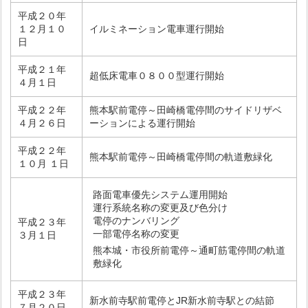
平成２０年
１２月１０
イルミネーション電車運行開始
日
平成２１年
超低床電車０８００型運行開始
４月１日
平成２２年
熊本駅前電停～田崎橋電停間のサイドリザベ
４月２６日
ーションによる運行開始
平成２２年
熊本駅前電停～田崎橋電停間の軌道敷緑化
１０月 １日
路面電車優先システム運用開始
運行系統名称の変更及び色分け
電停のナンバリング
平成２３年
一部電停名称の変更
３月１日
熊本城・市役所前電停～通町筋電停間の軌道
敷緑化
平成２３年
新水前寺駅前電停とJR新水前寺駅との結節
７月２０日