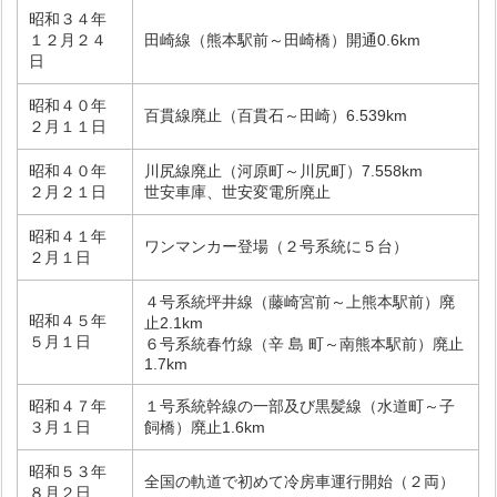
昭和３４年
１２月２４
田崎線（熊本駅前～田崎橋）開通0.6km
日
昭和４０年
百貫線廃止（百貫石～田崎）6.539km
２月１１日
昭和４０年
川尻線廃止（河原町～川尻町）7.558km
２月２１日
世安車庫、世安変電所廃止
昭和４１年
ワンマンカー登場（２号系統に５台）
２月１日
４号系統坪井線（藤崎宮前～上熊本駅前）廃
昭和４５年
止2.1km
５月１日
６号系統春竹線（辛 島 町～南熊本駅前）廃止
1.7km
昭和４７年
１号系統幹線の一部及び黒髪線（水道町～子
３月１日
飼橋）廃止1.6km
昭和５３年
全国の軌道で初めて冷房車運行開始（２両）
８月２日