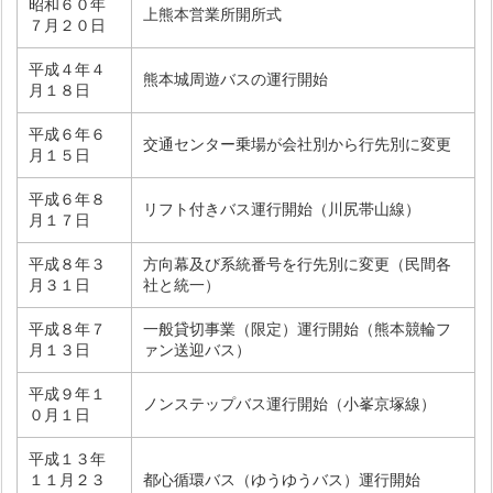
昭和６０年
上熊本営業所開所式
７月２０日
平成４年４
熊本城周遊バスの運行開始
月１８日
平成６年６
交通センター乗場が会社別から行先別に変更
月１５日
平成６年８
リフト付きバス運行開始（川尻帯山線）
月１７日
平成８年３
方向幕及び系統番号を行先別に変更（民間各
月３１日
社と統一）
平成８年７
一般貸切事業（限定）運行開始（熊本競輪フ
月１３日
ァン送迎バス）
平成９年１
ノンステップバス運行開始（小峯京塚線）
０月１日
平成１３年
１１月２３
都心循環バス（ゆうゆうバス）運行開始