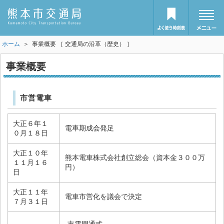
ホーム
＞ 事業概要 ［ 交通局の沿革（歴史） ］
事業概要
市営電車
大正６年１
電車期成会発足
０月１８日
大正１０年
熊本電車株式会社創立総会（資本金３００万
１１月１６
円）
日
大正１１年
電車市営化を議会で決定
７月３１日