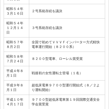
昭和５４年
２号系統存続を議決
３月１６日
昭和５４年
１２月１４
３号系統存続を議決
日
昭和５７年
全国で初めてＶＶＶＦインバーター方式軽快
８月２日
電車運行開始（８２００系）
昭和５８年
８２００型電車、ローレル賞受賞
７月２４日
平成４年８
戦後初の女性運転士登場（１名）
月１日
平成９年８
超低床電車９７００型運行開始式（８／２よ
月１日
り運転開始）
平成１０年
９７００型超低床電車第１９回国際交通安全
４月１７日
学会賞受賞