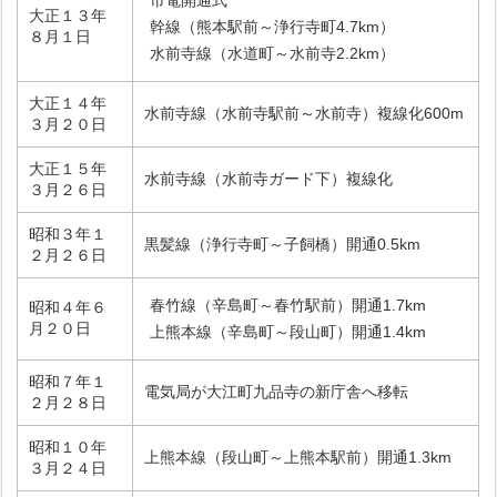
市電開通式
大正１３年
幹線（熊本駅前～浄行寺町4.7km）
８月１日
水前寺線（水道町～水前寺2.2km）
大正１４年
水前寺線（水前寺駅前～水前寺）複線化600m
３月２０日
大正１５年
水前寺線（水前寺ガード下）複線化
３月２６日
昭和３年１
黒髪線（浄行寺町～子飼橋）開通0.5km
２月２６日
春竹線（辛島町～春竹駅前）開通1.7km
昭和４年６
月２０日
上熊本線（辛島町～段山町）開通1.4km
昭和７年１
電気局が大江町九品寺の新庁舎へ移転
２月２８日
昭和１０年
上熊本線（段山町～上熊本駅前）開通1.3km
３月２４日