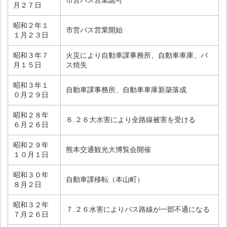
市営バス営業認可
月２７日
昭和２年１
市営バス営業開始
１月２３日
昭和３年７
火災により自動車課事務所、自動車車庫、バ
月１５日
ス焼失
昭和３年１
自動車課事務所、自動車車庫新築落成
０月２９日
昭和２８年
６.２６大水害により全路線被害を受ける
６月２６日
昭和２９年
熊本交通観光大博覧会開催
１０月１日
昭和３０年
自動車課移転（本山町）
８月２日
昭和３２年
７.２６水害によりバス路線が一部不通になる
７月２６日