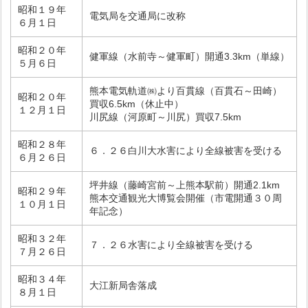
昭和１９年
電気局を交通局に改称
６月１日
昭和２０年
健軍線（水前寺～健軍町）開通3.3km（単線）
５月６日
熊本電気軌道㈱より百貫線（百貫石～田崎）
昭和２０年
買収6.5km（休止中）
１２月１日
川尻線（河原町～川尻）買収7.5km
昭和２８年
６．２６白川大水害により全線被害を受ける
６月２６日
坪井線（藤崎宮前～上熊本駅前）開通2.1km
昭和２９年
熊本交通観光大博覧会開催（市電開通３０周
１０月１日
年記念）
昭和３２年
７．２６水害により全線被害を受ける
７月２６日
昭和３４年
大江新局舎落成
８月１日