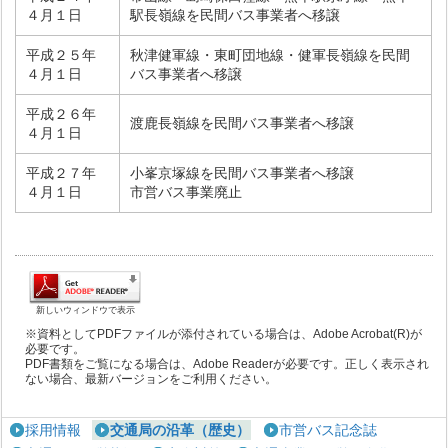
４月１日
駅長嶺線を民間バス事業者へ移譲
平成２５年
秋津健軍線・東町団地線・健軍長嶺線を民間
４月１日
バス事業者へ移譲
平成２６年
渡鹿長嶺線を民間バス事業者へ移譲
４月１日
平成２７年
小峯京塚線を民間バス事業者へ移譲
４月１日
市営バス事業廃止
新しいウィンドウで表示
※資料としてPDFファイルが添付されている場合は、Adobe Acrobat(R)が
必要です。
PDF書類をご覧になる場合は、Adobe Readerが必要です。正しく表示され
ない場合、最新バージョンをご利用ください。
採用情報
交通局の沿革（歴史）
市営バス記念誌