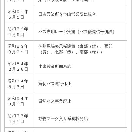
昭和５１年
日吉営業所を本山営業所に統合
５月１日
昭和５２年
バス専用レーン実施（バス優先信号併設）
４月６日
昭和５３年
色別系統表示板設置（東部（紺）、西部
３月３１日
（黄）、北部（赤）、南部（緑））
昭和５４年
小峯営業所開所式
２月２６日
昭和５４年
貸切バス運行休止
５月３日
昭和５４年
貸切バス事業廃止
８月１日
昭和５７年
動物マーク入り系統板開始
４月１日