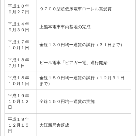
平成１０年
９７００型超低床電車ローレル賞受賞
９月２７日
平成１４年
上熊本電車車両基地の完成
９月３０日
平成１７年
全線１３０円均一運賃の試行（３１日まで）
１０月１日
平成１８年
ビール電車「ビアガー電」運行開始
７月１日
平成１８年
全線１５０円均一運賃の試行（１２月３１日
１０月１日
まで）
平成１９年
１０月１２
全線１５０円均一運賃の実施
日
平成１９年
１２月１５
大江新局舎落成
日