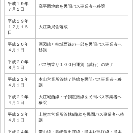
平成１９年
高平団地線を民間バス事業者へ移譲
７月１日
平成１９年
１２月１５
大江新局舎落成
日
平成２０年
画図線と楠城西線の一部を民間バス事業者へ
４月１日
移譲
平成２０年
バス初乗り１００円運賃（試行）の終了
８月１日
平成２１年
本山営業所管轄７路線を民間バス事業者へ移
４月１日
譲
平成２２年
大江城西線・子飼渡瀬線を民間バス事業者へ
４月１日
移譲
平成２３年
上熊本営業所管轄6路線を民間バス事業者へ移
４月１日
譲
平成２４年
帯山線・島崎保田窪線・熊本駅県庁線・熊本