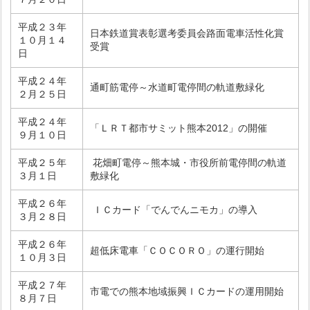
平成２３年
日本鉄道賞表彰選考委員会路面電車活性化賞
１０月１４
受賞
日
平成２４年
通町筋電停～水道町電停間の軌道敷緑化
２月２５日
平成２４年
「ＬＲＴ都市サミット熊本2012」の開催
９月１０日
平成２５年
花畑町電停～熊本城・市役所前電停間の軌道
３月１日
敷緑化
平成２６年
ＩＣカード「でんでんニモカ」の導入
３月２８日
平成２６年
超低床電車「ＣＯＣＯＲＯ」の運行開始
１０月３日
平成２７年
市電での熊本地域振興ＩＣカードの運用開始
８月７日