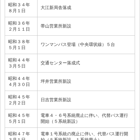
昭和３４年
大江新局舎落成
８月１日
昭和３６年
帯山営業所新設
２月１１日
昭和３８年
ワンマンバス登場（中央環状線）５台
５月１日
昭和４４年
交通センター落成式
３月５日
昭和４４年
坪井営業所新設
４月３０日
昭和４５年
日吉営業所新設
２月２日
昭和４５年
電車４・６号系統廃止に伴い、代替バス運行
５月１日
開始（５系統新設）
昭和４７年
電車１号系統の廃止に伴い、代替バス運行開
３月１日
始（５系統新設、１系統廃止）