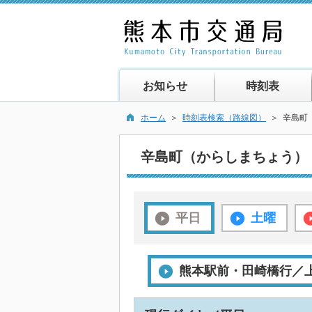
お知らせ
時刻表
ホーム
＞
時刻表検索（路線図）
＞ 辛島町
辛島町（からしまちょう）
平日
土曜
熊本駅前・田崎橋行／