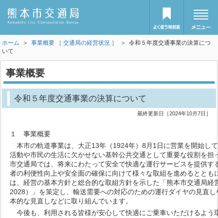
ホーム
＞
事業概要 ［ 交通局の経営状況 ］
＞ 令和５年度交通事業の決算につ
いて
事業概要
令和５年度交通事業の決算について
最終更新日［2024年10月7日］
１ 事業概要
本市の軌道事業は、大正13年（1924年）8月1日に営業を開始し
活動や市民の生活に欠かせない基幹公共交通として重要な役割を担
市交通局では、将来にわたって安全で快適な運行サービスを提供す
者の利便性向上や安全面の確保に向けて様々な取組を進めるとともに
は、経営の基本方針と総合的な取組方針を示した「熊本市交通局経営
2028）」を策定し、輸送需要への対応のための運行ダイヤの見直
本的な見直しなどに取り組んでいます。
今後も、利用される皆様が安心して快適にご乗車いただけるよう