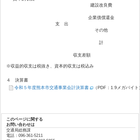
建設改良費
企業債償還金
支 出
その他
計
収支差額
※収益的収支は税抜き、資本的収支は税込み
４ 決算書
令和５年度熊本市交通事業会計決算書
（PDF：1.9メガバイト
このページに関する
お問い合わせは
交通局総務課
電話：096-361-5211