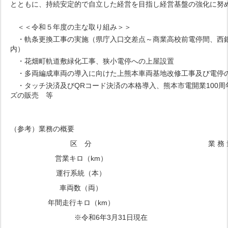
ととも
に、持続安定的で自立した経営を目指し経営基盤の強化に努
＜＜令和５年度の主な取り組み＞＞
・軌条更換工事の実施（県庁入口交差点～商業高校前電停間、西
内）
・花畑町軌道敷緑化工事、狭小電停への上屋設置
・多両編成車両の導入に向けた上熊本車両基地改修工事及び電停
・タッチ決済及びQRコード決済の本格導入、熊本市電開業100周
ズの販売 等
（参考）業務の概要
区 分
業 務
営業キロ（km）
運行系統（本）
車両数（両）
年間走行キロ（km）
※令和6年3月31日現在