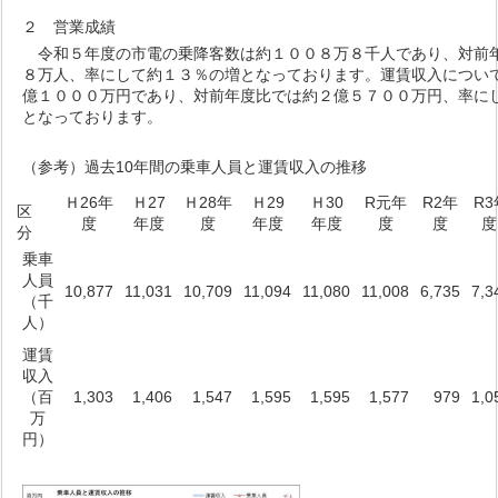
２ 営業成績
令和５年度の市電の乗降客数は約１００８万８千人であり、対前
８万人、率にして約１３％の増となっております。運賃収入につい
億１０００万円であり、対前年度比では約２億５７００万円、率に
となっております。
（参考）過去10年間の乗車人員と運賃収入の推移
Ｈ26年
Ｈ27
Ｈ28年
Ｈ29
Ｈ30
R元年
R2年
R3
区
度
年度
度
年度
年度
度
度
分
乗車
人員
10,877
11,031
10,709
11,094
11,080
11,008
6,735
7,3
（千
人）
運賃
収入
（百
1,303
1,406
1,547
1,595
1,595
1,577
979
1,0
万
円）