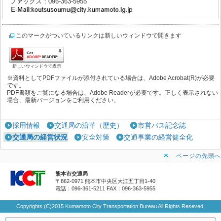
ファックス：096-363-5955
このマークがついているリンクは新しいウィンドウで開きます
新しいウィンドウで表示
※資料としてPDFファイルが添付されている場合は、Adobe Acrobat(R)が必要
です。
PDF書類をご覧になる場合は、Adobe Readerが必要です。正しく表示されない
場合、最新バージョンをご利用ください。
採用情報
交通局の沿革（歴史）
市営バス記念誌
交通局の経営状況
安全対策
交通事業の経営健全化
ページの先頭へ
熊本市交通局
〒862-0971 熊本市中央区大江五丁目1-40
電話：096-361-5211
FAX：096-363-5955
Copyrights (C)2015 Kumamoto City Transportation Bureau All Rights Reseved.