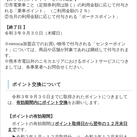
①市電乗車ごと（定期券利用は除く）の利用金額に応じて付与さ
れる「乗車ポイント」 （ご利用金額の 2 ％）
②当月の利用金額に応じて付与される「ボーナスポイント」
【終了日 】
令和３年９月３０日（木曜日）
※nimoca加盟店でのお買い物等で付与される「センターポイン
ト」については、商品や店舗が対象であれば継続して付与されま
す。
※熊本市電以外のニモカエリアにおけるポイントサービスにつき
ましては、各事業者へお問合せください。
ポイント交換について
令和３年９月３０日までに取得されたポイントにつきまして
は、
有効期間内にポイント交換
をお願いします。
【ポイントの有効期間】
ポイントの有効期間は
ポイント取得日から翌年の１２月末日
まで
です。
▶令和２年１月～１２月取得分 ⇒ 令和３年１２月末日ま