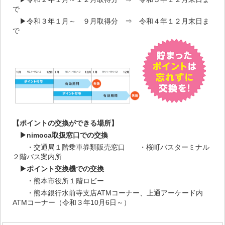
で
▶令和３年１月～ ９月取得分 ⇒ 令和４年１２月末日ま
で
【ポイントの交換ができる場所】
▶nimoca取扱窓口での交換
・交通局１階乗車券類販売窓口 ・桜町バスターミナル
２階バス案内所
▶ポイント交換機での交換
・熊本市役所１階ロビー
・熊本銀行
水前寺支店
ATMコーナー、
上通アーケード内
ATMコーナー（令和３年10月6日～）