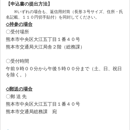
【申込書の提出方法】
※
いずれの場合も、返信用封筒（長形３号サイズ、住所・氏
名記載、１１０円切手貼付）を同封してください。
◇
持参の場合
〇受付場所
熊本市中央区大江五丁目１番４０号
熊本市交通局大江局舎２階（総務課）
〇受付時間
午前９時００分から午後５時００分まで（土、日、祝日
を除く。）
◇
郵送の場合
〇郵 送 先
熊本市中央区大江五丁目１番４０号
熊本市交通局総務課 宛