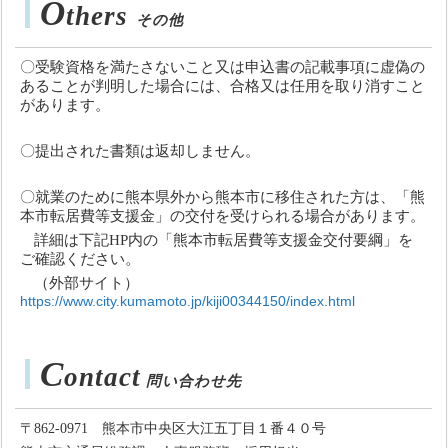
O
thers
その他
〇受験資格を満たさないこと又は申込書の記載事項に虚偽の
あることが判明した場合には、合格又は任用を取り消すこと
があります。
〇提出された書類は返却しません。
〇就業のために熊本県外から熊本市に移住された方は、「熊
本市転居費等支援金」の交付を受けられる場合があります。
詳細は下記
HP
内の「熊本市転居費等支援金交付要綱」を
ご確認ください。
（外部サイト）
https://www.city.kumamoto.jp/kiji00344150/index.html
C
ontact
問い合わせ先
〒
862-0971
熊本市中央区大江五丁目１番４０号