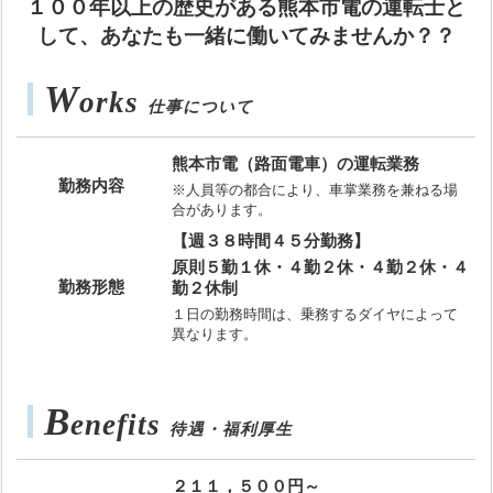
１００年以上の歴史がある熊本市電の運転士と
して、あなたも一緒に働いてみませんか？？
W
orks
仕事について
熊本市電（路面電車）の運転業務
勤務内容
※人員等の都合により、車掌業務を兼ねる場
合があります。
【
週３８時間４５分勤務
】
原則５勤１休
・
４勤２休
・
４勤２休
・
４
勤務形態
勤２休制
１日の勤務時間は、乗務するダイヤによって
異なります。
B
enefits
待遇
・
福利厚生
２１１，５００円～