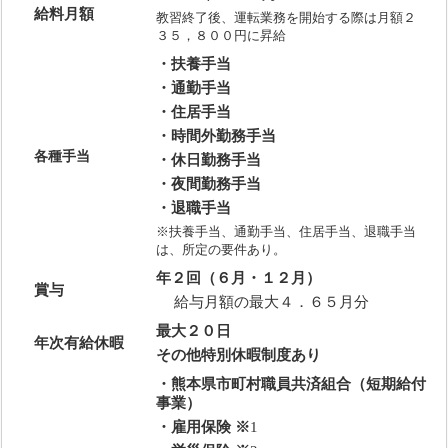
給料月額
教習終了後、運転業務を開始する際は月額２
３５，８００円に昇給
・扶養手当
・通勤手当
・住居手当
・時間外勤務手当
各種手当
・休日勤務手当
・夜間勤務手当
・退職手当
※扶養手当、通勤手当、住居手当、退職手当
は、所定の要件あり。
年２回（６月
・１２月）
賞与
給与月額の最大４．６５月分
最大２０日
年次有給休暇
その他特別休暇制度あり
・熊本県市町村職員共済組合（短期給付
事業）
・雇用保険 ※
1