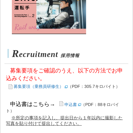
R
ecruitment
採用情報
募集要項をご確認のうえ、以下の
方法で
お申
込みください。
募集要項（乗務員研修生）
（PDF：305.7キロバイト）
申込書はこちら→
申込書
（PDF：88キロバイ
ト）
※所定の事項を記入し、提出日から１年以内に撮影した
写真を貼り付けて提出してください。