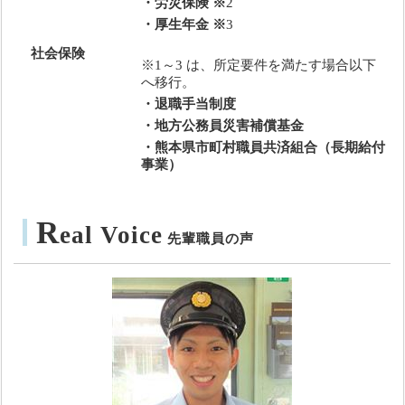
・労災保険 ※
2
・厚生年金 ※
3
社会保険
※1～3 は、
所定要件を満たす場合以下
へ移行。
・退職手当制度
・地方公務員災害補償基金
・熊本県市町村職員共済組合（長期給付
事業）
R
eal
Voice
先輩職員の声