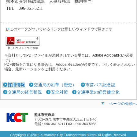
熊本市交通局総務課 人事服務班 採用担当
TEL
096-361-5211
このマークがついているリンクは新しいウィンドウで開きます
新しいウィンドウで表示
※資料としてPDFファイルが添付されている場合は、Adobe Acrobat(R)が必要
です。
PDF書類をご覧になる場合は、Adobe Readerが必要です。正しく表示されない
場合、最新バージョンをご利用ください。
採用情報
交通局の沿革（歴史）
市営バス記念誌
交通局の経営状況
安全対策
交通事業の経営健全化
ページの先頭へ
熊本市交通局
〒862-0971 熊本市中央区大江五丁目1-40
電話：096-361-5211
FAX：096-363-5955
Copyrights (C)2015 Kumamoto City Transportation Bureau All Rights Reseved.