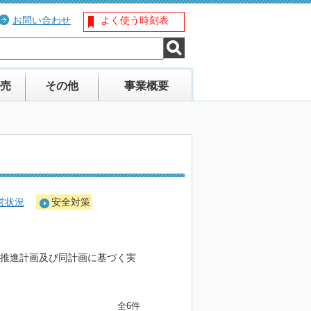
お問い合わせ
よく使う時刻表
売
その他
事業概要
営状況
安全対策
転推進計画及び同計画に基づく実
全6件