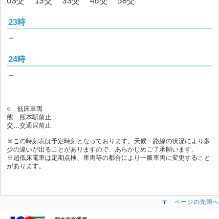
03交
13交
33交
46交
58交
23時
－
24時
－
○…低床車両
熊…熊本駅前止
交…交通局前止
※この時刻表は予定時刻となっております。天候・路線の状況により多
少の違いが出ることがありますので、あらかじめご了承願います。
※超低床電車は定期点検、車両等の都合により一般車両に変更すること
があります。
ページの先頭へ