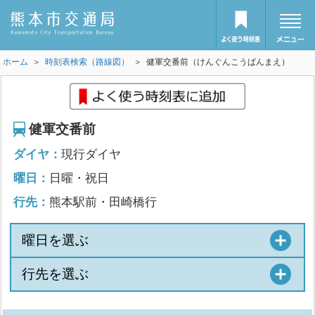
ホーム
＞
時刻表検索（路線図）
＞ 健軍交番前（けんぐんこうばんまえ）
健軍交番前
ダイヤ：
現行ダイヤ
曜日：
日曜・祝日
行先：
熊本駅前・田崎橋行
曜日を選ぶ
行先を選ぶ