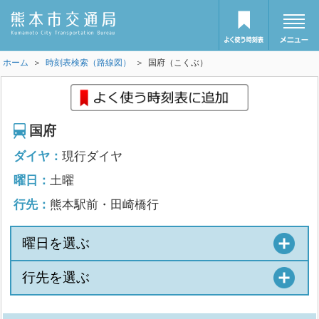
ホーム
＞
時刻表検索（路線図）
＞ 国府（こくぶ）
国府
ダイヤ：
現行ダイヤ
曜日：
土曜
行先：
熊本駅前・田崎橋行
曜日を選ぶ
行先を選ぶ