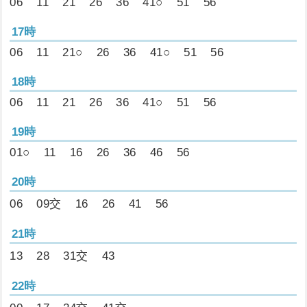
06
11
21
26
36
41○
51
56
17時
06
11
21○
26
36
41○
51
56
18時
06
11
21
26
36
41○
51
56
19時
01○
11
16
26
36
46
56
20時
06
09交
16
26
41
56
21時
13
28
31交
43
22時