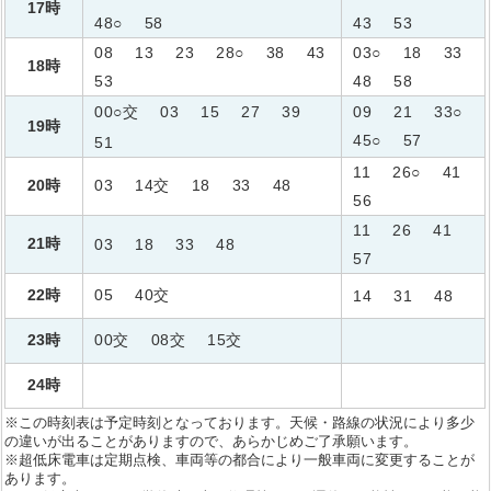
17時
48○
58
43
53
08
13
23
28○
38
43
03○
18
33
18時
53
48
58
00○交
03
15
27
39
09
21
33○
19時
45○
57
51
11
26○
41
20時
03
14交
18
33
48
56
11
26
41
21時
03
18
33
48
57
22時
05
40交
14
31
48
23時
00交
08交
15交
24時
※この時刻表は予定時刻となっております。天候・路線の状況により多少
の違いが出ることがありますので、あらかじめご了承願います。
※超低床電車は定期点検、車両等の都合により一般車両に変更することが
あります。