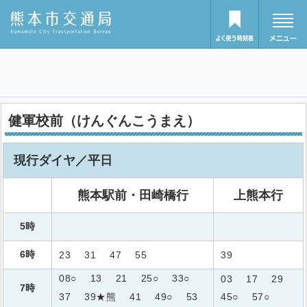
健軍校前（けんぐんこうまえ）
現行ダイヤ／平日
熊本駅前・田崎橋行
上熊本行
5時
6時
23
31
47
55
39
08○
13
21
25○
33○
03
17
29
7時
37
39★熊
41
49○
53
45○
57○