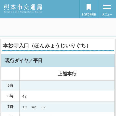
本妙寺入口（ほんみょうじいりぐち）
現行ダイヤ／平日
上熊本行
5時
6時
47
7時
19
43
57