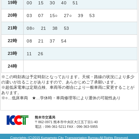
19時
00
15
30
40
51
20時
03
07
15○
27○
39
53
21時
08○
21
38
53
22時
08
21
37
54
23時
11
26
24時
※この時刻表は予定時刻となっております。天候・路線の状況により多少
の違いが出ることがありますので、あらかじめご了承願います。
※超低床電車は定期点検、車両等の都合により一般車両に変更することが
あります。
※○…低床車両 ★…学休時・車両修理等により運休の可能性あり
熊本市交通局
〒862-0971 熊本市中央区大江五丁目1-40
電話：096-361-5211
FAX：096-363-5955
Copyrights (C)2015 Kumamoto City Transportation Bureau All Rights Reseved.