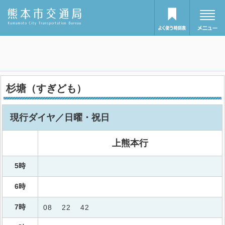
杉塘（すぎども）
現行ダイヤ／日曜・祝日
上熊本行
5時
6時
7時
08
22
42