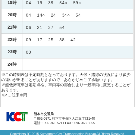
19時
04
19
39
54○
59○
20時
04
14○
24
34○
54
21時
06
21
37
54
22時
09
17
25
38
42
23時
00
24時
※この時刻表は予定時刻となっております。天候・路線の状況により多少
の違いが出ることがありますので、あらかじめご了承願います。
※超低床電車は定期点検、車両等の都合により一般車両に変更することが
あります。
※○…低床車両
熊本市交通局
〒862-0971 熊本市中央区大江五丁目1-40
電話：096-361-5211
FAX：096-363-5955
Copyrights (C)2015 Kumamoto City Transportation Bureau All Rights Reseved.