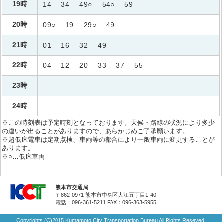
19時
14
34
49○
54○
59
20時
09○
19
29○
49
21時
01
16
32
49
22時
04
12
20
33
37
55
23時
24時
※この時刻表は予定時刻となっております。天候・路線の状況により多少
の違いが出ることがありますので、あらかじめご了承願います。
※超低床電車は定期点検、車両等の都合により一般車両に変更することが
あります。
※○…低床車両
熊本市交通局
〒862-0971 熊本市中央区大江五丁目1-40
電話：096-361-5211
FAX：096-363-5955
Copyrights (C)2015 Kumamoto City Transportation Bureau All Rights Reseved.