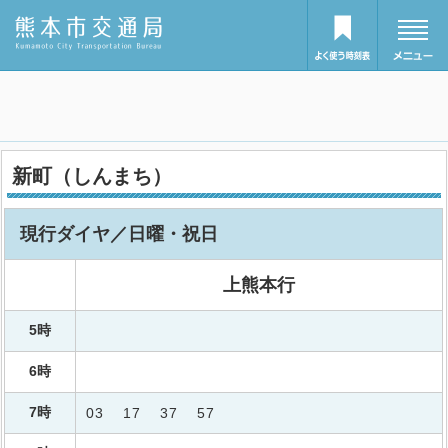
新町（しんまち）
現行ダイヤ／日曜・祝日
上熊本行
5時
6時
7時
03
17
37
57