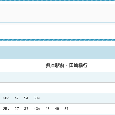
熊本駅前・田崎橋行
40○
47
54
59○
25○
27
37
43○
45
49
57