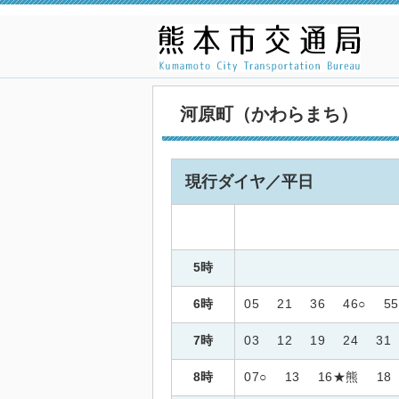
河原町（かわらまち）
現行ダイヤ／平日
5時
6時
05
21
36
46○
55
7時
03
12
19
24
31
8時
07○
13
16★熊
18