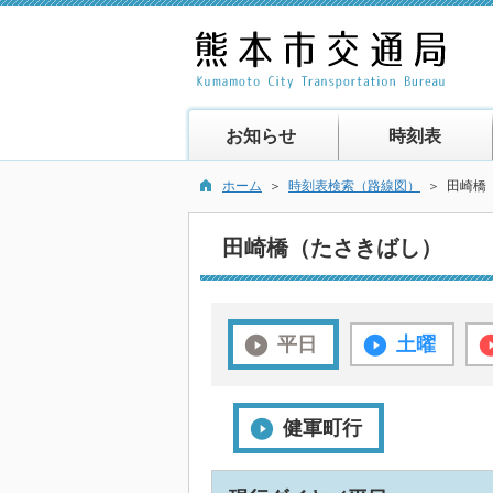
お知らせ
時刻表
ホーム
＞
時刻表検索（路線図）
＞ 田崎橋
田崎橋（たさきばし）
平日
土曜
健軍町行